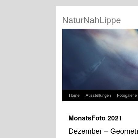
NaturNahLippe
Springe
Home
Ausstellungen
Fotogalerie
zum
MonatsFoto 2021
Inhalt
Dezember – Geometri