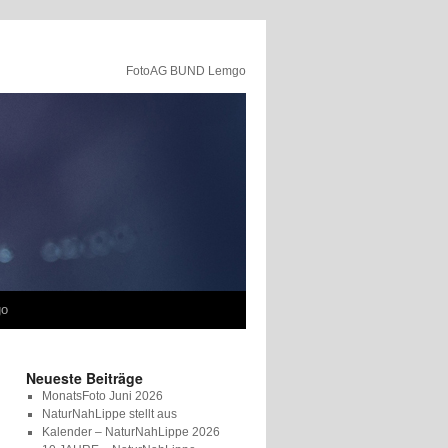
FotoAG BUND Lemgo
go
Neueste Beiträge
MonatsFoto Juni 2026
NaturNahLippe stellt aus
Kalender – NaturNahLippe 2026